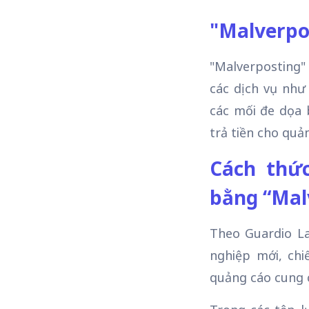
"Malverpos
"Malverposting" 
các dịch vụ như
các mối đe dọa 
trả tiền cho quả
Cách thức
bằng “Mal
Theo Guardio La
nghiệp mới, chi
quảng cáo cung c