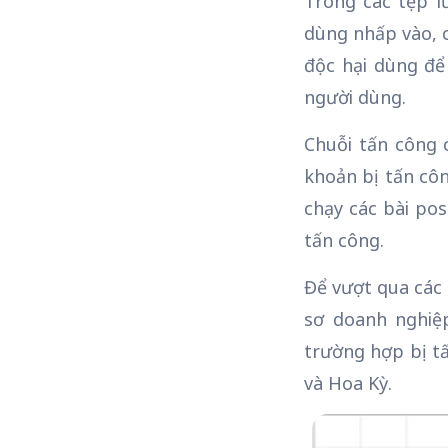
Trong các tệp l
dùng nhấp vào, c
độc hại dùng để 
người dùng.
Chuỗi tấn công 
khoản bị tấn côn
chạy các bài po
tấn công.
Để vượt qua các 
sơ doanh nghiệp
trường hợp bị t
và Hoa Kỳ.