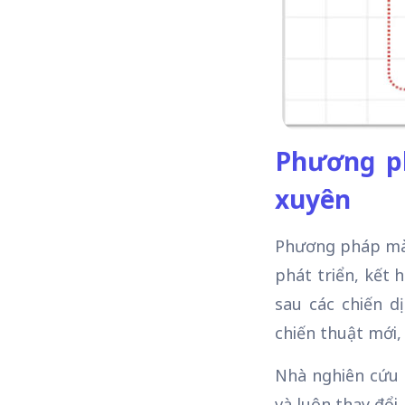
Phương p
xuyên
Phương pháp mà 
phát triển, kết 
sau các chiến d
chiến thuật mới,
Nhà nghiên cứu b
và luôn thay đổi,