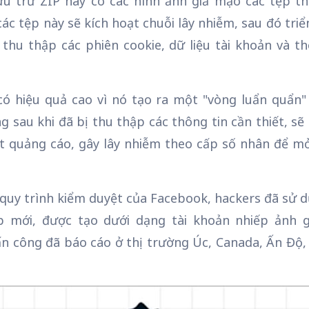
ưu trữ ZIP này có các hình ảnh giả mạo các tệp thự
ác tệp này sẽ kích hoạt chuỗi lây nhiễm, sau đó tr
thu thập các phiên cookie, dữ liệu tài khoản và t
có hiệu quả cao vì nó tạo ra một "vòng luẩn quẩn" 
g sau khi đã bị thu thập các thông tin cần thiết, s
st quảng cáo, gây lây nhiễm theo cấp số nhân để mở
quy trình kiểm duyệt của Facebook, hackers đã sử 
 mới, được tạo dưới dạng tài khoản nhiếp ảnh g
ấn công đã báo cáo ở thị trường Úc, Canada, Ấn Độ