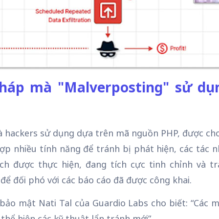
háp mà "Malverposting" sử dụ
hackers sử dụng dựa trên mã nguồn PHP, được ch
hợp nhiều tính năng để tránh bị phát hiện, các tác 
ịch được thực hiện, đang tích cực tinh chỉnh và t
 để đối phó với các báo cáo đã được công khai.
ảo mật Nati Tal của Guardio Labs cho biết: “Các m
 thể hiện các kỹ thuật lẩn tránh mới”.