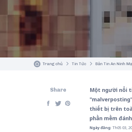
Trang chủ
Tin Tức
Bản Tin An Ninh M
Một người nổi t
Share
"malverposting"
thiết bị trên t
phần mềm đánh c
Ngày đăng
: Th05 03, 2