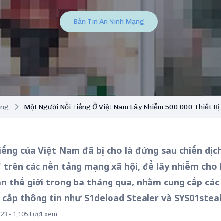
Bản Tin An Ninh Mạng
ạng
Một Người Nổi Tiếng Ở Việt Nam Lây Nhiễm 500.000 Thiết Bị
iếng của Việt Nam đã bị cho là đứng sau chiến dịc
 trên các nền tảng mạng xã hội, để lây nhiễm cho 
oàn thế giới trong ba tháng qua, nhằm cung cấp các
ắp thông tin như S1deload Stealer và SYS01steal
023 - 1,105 Lượt xem