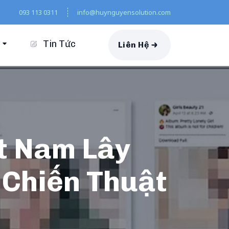
093 113 0311
info@huynguyensolution.com
Tin Tức
Liên Hệ
ệt Nam Lây
 Chiến Thuật