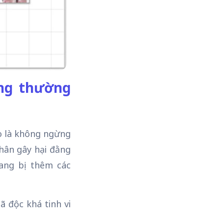
ng thường
o là không ngừng
nhân gây hại đằng
rang bị thêm các
ã độc khá tinh vi