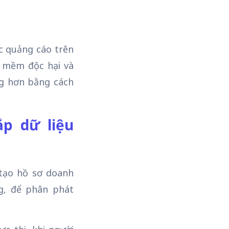
ợc quảng cáo trên
n mềm độc hại và
ng hơn bằng cách
ắp dữ liệu
 tạo hồ sơ doanh
ng, để phân phát
.